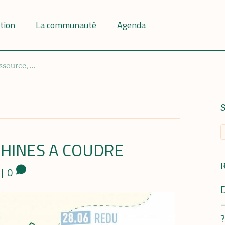
tion
La communauté
Agenda
HINES A COUDRE
|
0
D
–
?