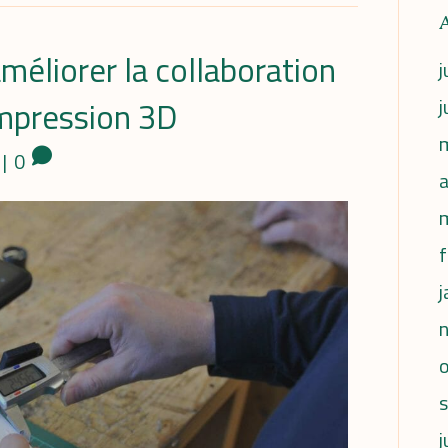
éliorer la collaboration
j
j
impression 3D
|
0
a
f
j
j