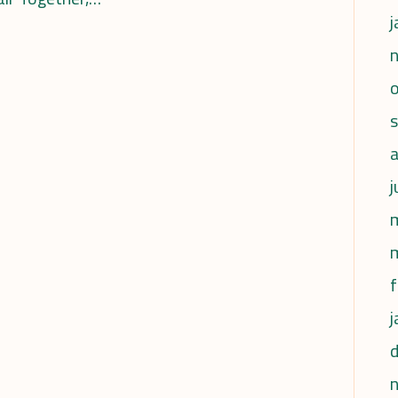
j
j
f
j