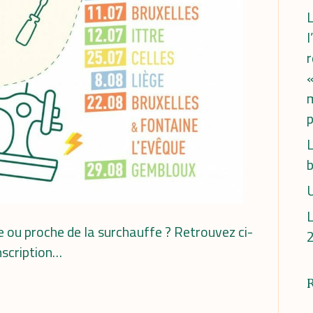
L
l
«
m
p
L
b
U
L
 ou proche de la surchauffe ? Retrouvez ci-
nscription…