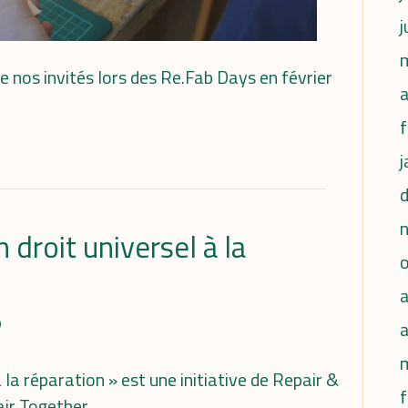
j
 nos invités lors des Re.Fab Days en février
a
f
j
droit universel à la
a
la réparation » est une initiative de Repair &
f
air Together,…