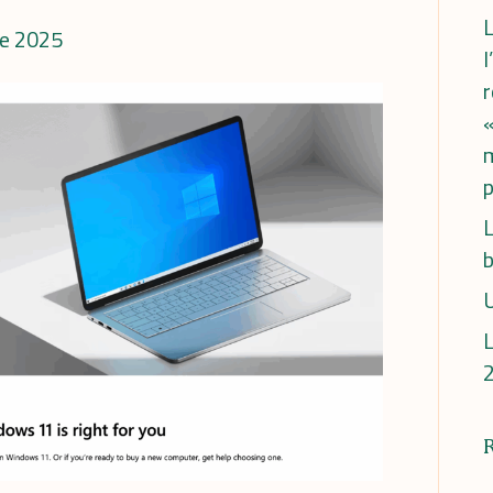
L
e 2025
l
«
m
p
L
b
U
L