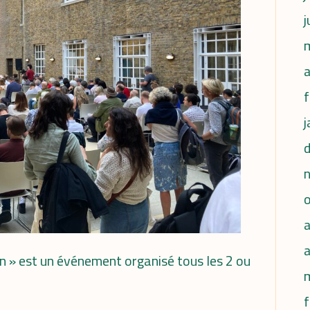
j
a
f
j
a
on » est un événement organisé tous les 2 ou
f