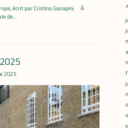
urope, écrit par Cristina Ganapini À
nale de…
j
j
a
t 2025
f
e 2025
j
j