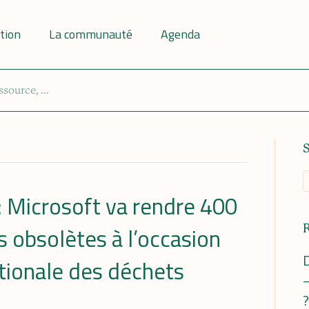
tion
La communauté
Agenda
: Microsoft va rendre 400
s obsolètes à l’occasion
D
ationale des déchets
–
?