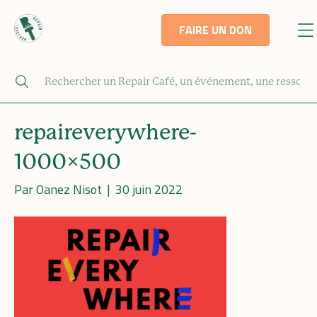
FAIRE UN DON
repaireverywhere-
1000×500
Par
Oanez Nisot
|
30 juin 2022