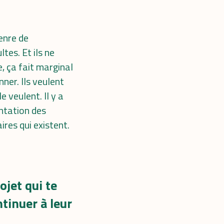
enre de
tes. Et ils ne
e, ça fait marginal
ner. Ils veulent
e veulent. Il y a
entation des
res qui existent.
ojet qui te
tinuer à leur