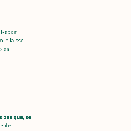
 Repair
 le laisse
oles
s pas que, se
re de