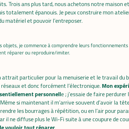
ts. Trois ans plus tard, nous achetons notre maison et
s totalement épanouis. Je peux construire mon atelier
du matériel et pouvoir l’entreposer.
es objets, je commence à comprendre leurs fonctionnements
t réparer ou reproduire/imiter.
un attrait particulier pour la menuiserie et le travail du 
es réseaux et donc forcément l’électronique.
Mon expéri
sentiellement personnell
e ; j’essaie de faire perdurer
 Même si maintenant il m’arrive souvent d’avoir la têt
ndre les bourrages à répétition, ou en l’air pour par
 il ne diffuse plus le Wi-Fi suite à une coupure de co
de vouloir tout réparer
.