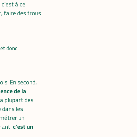
 c’est à ce
, faire des trous
 et donc
bois. En second,
ence de la
 la plupart des
e dans les
amétrer un
urant,
c’est un