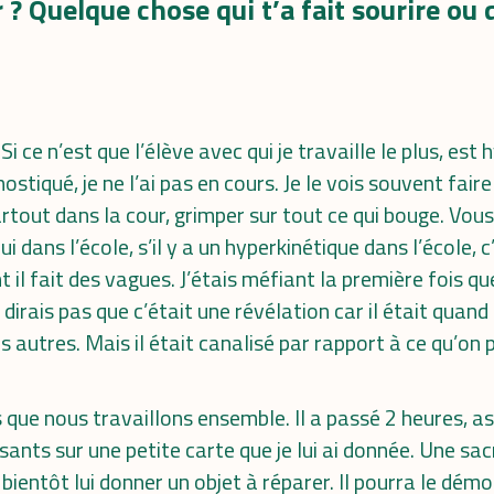
? Quelque chose qui t’a fait sourire ou q
 ce n’est que l’élève avec qui je travaille le plus, est 
nostiqué, je ne l’ai pas en cours. Je le vois souvent fair
partout dans la cour, grimper sur tout ce qui bouge. Vou
dans l’école, s’il y a un hyperkinétique dans l’école, c’e
il fait des vagues. J’étais méfiant la première fois que 
 dirais pas que c’était une révélation car il était quan
s autres. Mais il était canalisé par rapport à ce qu’on p
is que nous travaillons ensemble. Il a passé 2 heures, a
nts sur une petite carte que je lui ai donnée. Une sacr
i bientôt lui donner un objet à réparer. Il pourra le dém