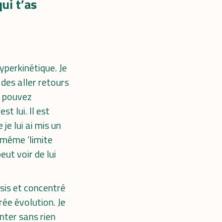
ui t’as
hyperkinétique. Je
e des aller retours
s pouvez
st lui. Il est
je lui ai mis un
d même ‘limite
eut voir de lui
ssis et concentré
ée évolution. Je
onter sans rien