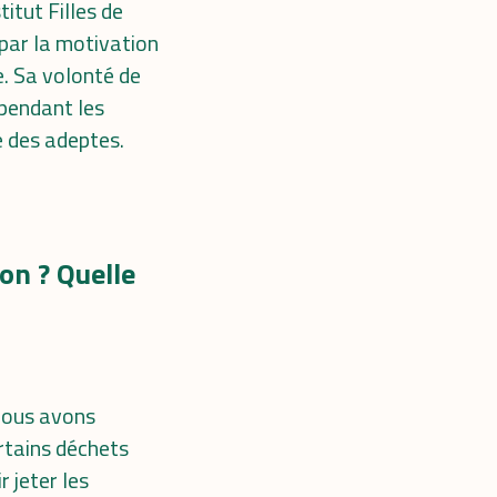
itut Filles de
 par la motivation
e. Sa volonté de
 pendant les
e des adeptes.
on ? Quelle
nous avons
rtains déchets
 jeter les