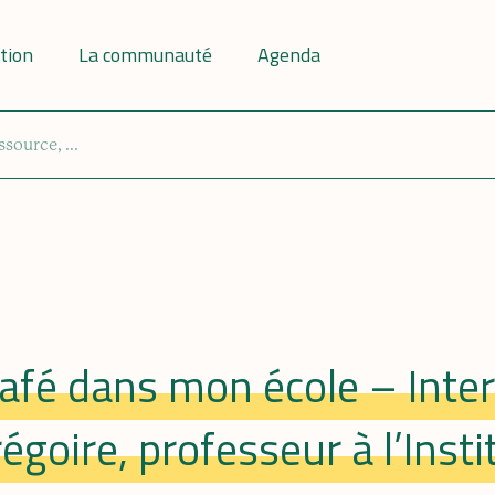
tion
La communauté
Agenda
afé dans mon école – Inte
égoire, professeur à l’Insti