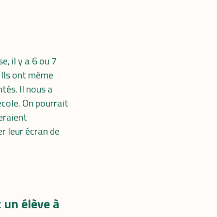
, il y a 6 ou 7
. Ils ont même
tés. Il nous a
école. On pourrait
eraient
r leur écran de
 un élève à