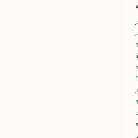
j
j
a
f
j
j