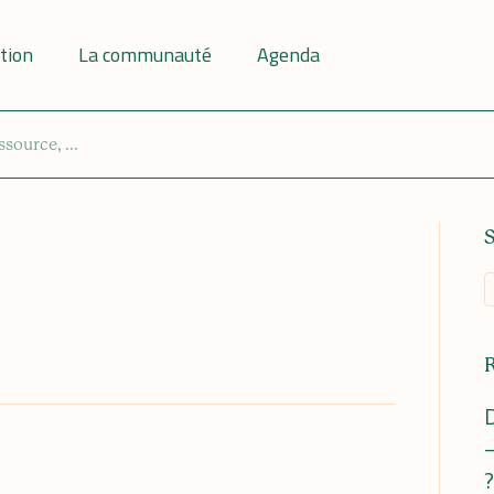
tion
La communauté
Agenda
D
–
?