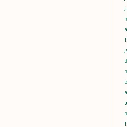
j
a
f
j
a
f