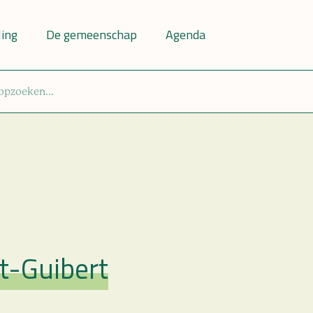
ling
De gemeenschap
Agenda
t-Guibert