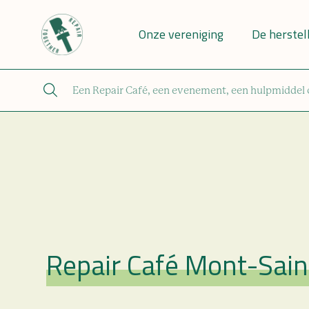
Onze vereniging
De herstel
Repair Café Mont-Sain
Repair Café