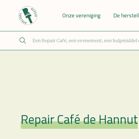
Onze vereniging
De herstel
Repair Café de Hannut
Repair Café