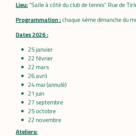
Lieu:
“Salle à côté du club de tennis” Rue de T
Programmation :
chaque 4ème dimanche du mois 
Dates 2026 :
25 janvier
22 février
22 mars
26 avril
24 mai (annulé)
21 juin
27 septembre
25 octobre
22 novembre
Ateliers: