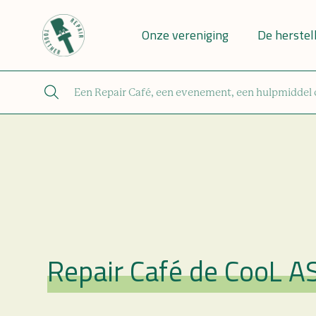
Onze vereniging
De herstel
Repair Café de CooL A
Repair Café