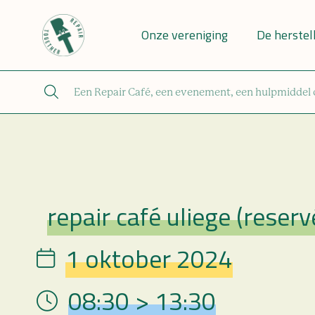
Onze vereniging
De herstel
repair café uliege (reser
Repair Café
1 oktober 2024
Date
08:30 > 13:30
Hour