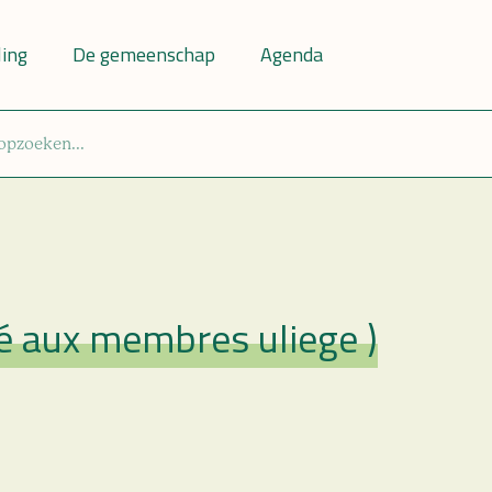
ling
De gemeenschap
Agenda
vé aux membres uliege )