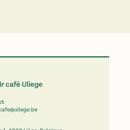
r café Uliege
ct
.cafe@uliege.be