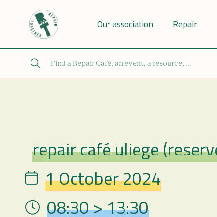
Our association
Repair
repair café uliege (reser
Repair Café
1 October 2024
Date
08:30 > 13:30
Hour