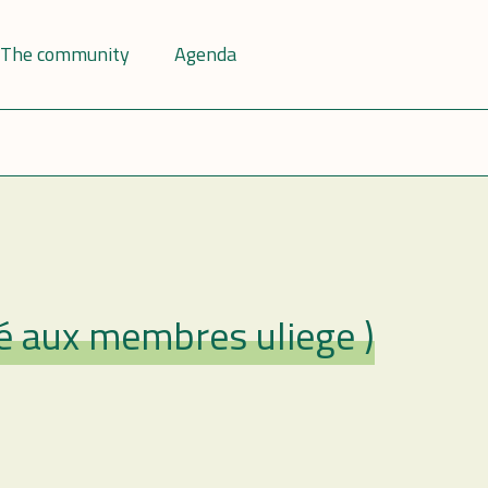
The community
Agenda
vé aux membres uliege )