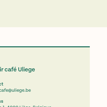
r café Uliege
ct
.cafe@uliege.be
ss