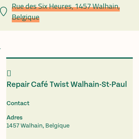
Rue des Six Heures, 1457 Walhain,
Plaats
Belgique
.
Repair Café Twist Walhain-St-Paul
Contact
Adres
1457 Walhain, Belgique