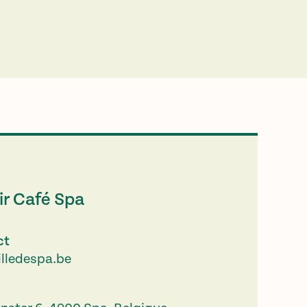
ir Café Spa
ct
lledespa.be