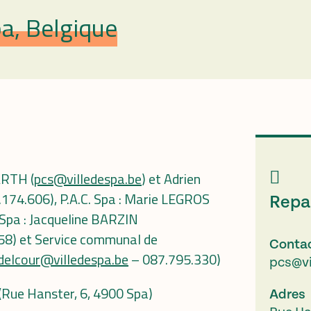
a, Belgique
ARTH (
pcs@villedespa.be
) et Adrien
174.606), P.A.C. Spa : Marie LEGROS
Repa
Spa : Jacqueline BARZIN
8) et Service communal de
Conta
.delcour@villedespa.be
– 087.795.330)
pcs@vi
 (Rue Hanster, 6, 4900 Spa)
Adres