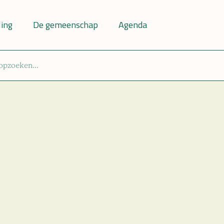
ling
De gemeenschap
Agenda