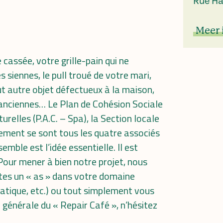
Rue Ha
Meer 
assée, votre grille-pain qui ne
 siennes, le pull troué de votre mari,
t autre objet défectueux à la maison,
s anciennes… Le Plan de Cohésion Sociale
turelles (P.A.C. – Spa), la Section locale
nement se sont tous les quatre associés
mble est l’idée essentielle. Il est
Pour mener à bien notre projet, nous
tes un « as » dans votre domaine
rmatique, etc.) ou tout simplement vous
e générale du « Repair Café », n’hésitez