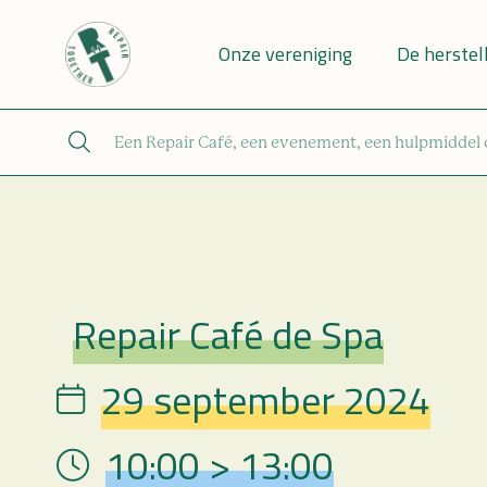
Onze vereniging
De herstel
Repair Café de Spa
Repair Café
29 september 2024
Date
10:00 > 13:00
Hour