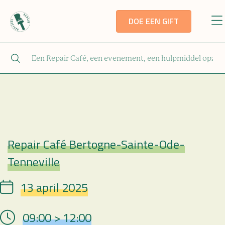
DOE EEN GIFT
Repair Café Bertogne-Sainte-Ode-
Repair Café
Tenneville
13 april 2025
Date
09:00 > 12:00
Hour