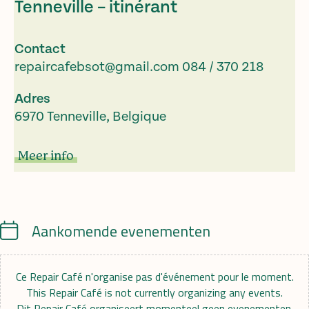
Tenneville – itinérant
Contact
repaircafebsot@gmail.com
084 / 370 218
Adres
6970 Tenneville, Belgique
Meer info
Calendar
Aankomende evenementen
Ce Repair Café n'organise pas d'événement pour le moment.
This Repair Café is not currently organizing any events.
Dit Repair Café organiseert momenteel geen evenementen.