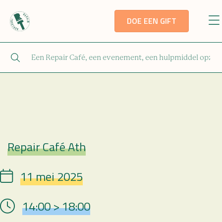
DOE EEN GIFT
Repair Café Ath
Repair Café
11 mei 2025
Date
14:00 > 18:00
Hour