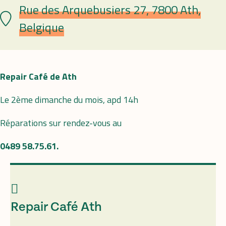
Rue des Arquebusiers 27, 7800 Ath,
Plaats
Belgique
Repair Café de Ath
Le 2ème dimanche du mois, apd 14h
Réparations sur rendez-vous au
0489 58.75.61.
Repair Café Ath