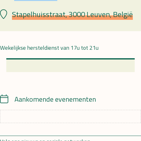
Stapelhuisstraat, 3000 Leuven, België
Plaats
Wekelijkse hersteldienst van 17u tot 21u
Calendar
Aankomende evenementen