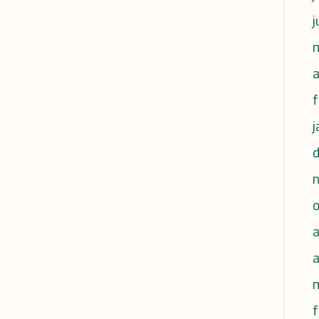
j
a
f
j
a
f