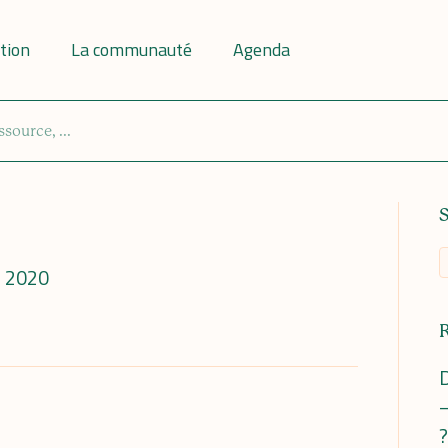
tion
La communauté
Agenda
e 2020
D
–
?