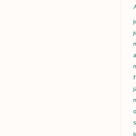
j
j
a
f
j
j