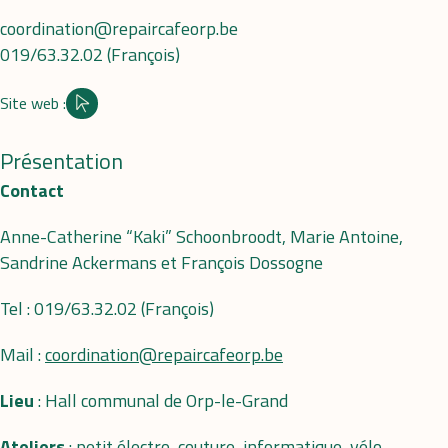
coordination@repaircafeorp.be
019/63.32.02 (François)
Site web :
Site internet
Présentation
Contact
Anne-Catherine “Kaki” Schoonbroodt, Marie Antoine,
Sandrine Ackermans et François Dossogne
Tel : 019/63.32.02 (François)
Mail :
coordination@repaircafeorp.be
Lieu
: Hall communal de Orp-le-Grand
Ateliers
: petit électro, couture, informatique, vélo,