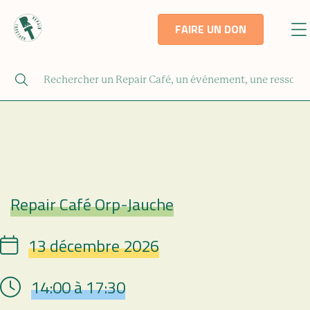
FAIRE UN DON
Repair Café Orp-Jauche
Repair Café
13 décembre 2026
Date
14:00 à 17:30
Hour