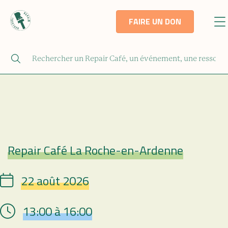
FAIRE UN DON
Repair Café La Roche-en-Ardenne
Repair Café
22 août 2026
Date
13:00 à 16:00
Hour