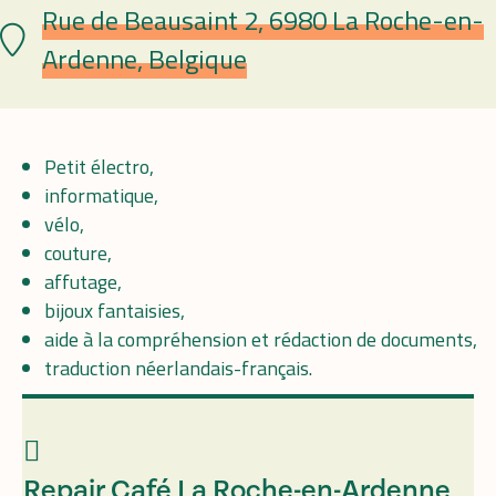
Rue de Beausaint 2, 6980 La Roche-en-
Lieu
Ardenne, Belgique
Petit électro,
informatique,
vélo,
couture,
affutage,
bijoux fantaisies,
aide à la compréhension et rédaction de documents,
traduction néerlandais-français.
Repair Café La Roche-en-Ardenne