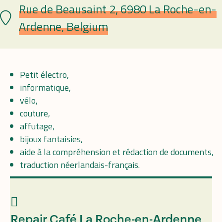
Rue de Beausaint 2, 6980 La Roche-en-
Lieu
Ardenne, Belgium
Petit électro,
informatique,
vélo,
couture,
affutage,
bijoux fantaisies,
aide à la compréhension et rédaction de documents,
traduction néerlandais-français.
Repair Café La Roche-en-Ardenne