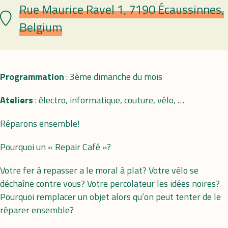
Rue Maurice Ravel 1, 7190 Écaussinnes,
Lieu
Belgium
Programmation
: 3ème dimanche du mois
Ateliers
: électro, informatique, couture, vélo, …
Réparons ensemble!
Pourquoi un « Repair Café »?
Votre fer à repasser a le moral à plat? Votre vélo se
déchaîne contre vous? Votre percolateur les idées noires?
Pourquoi remplacer un objet alors qu’on peut tenter de le
réparer ensemble?