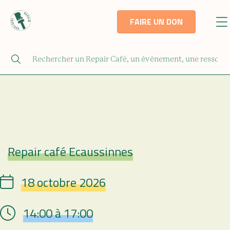
FAIRE UN DON
Repair café Ecaussinnes
Repair Café
18 octobre 2026
Date
14:00 à 17:00
Hour