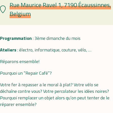
Rue Maurice Ravel 1, 7190 Écaussinnes,
Lieu
Belgium
Programmation
: 3ème dimanche du mois
Ateliers
: électro, informatique, couture, vélo, …
Réparons ensemble!
Pourquoi un “Repair Café”?
Votre fer à repasser a le moral à plat? Votre vélo se
déchaîne contre vous? Votre percolateur les idées noires?
Pourquoi remplacer un objet alors qu’on peut tenter de le
réparer ensemble?