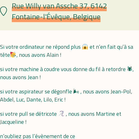
Rue Willy van Assche 37, 6142
Lieu
Fontaine-l'Évêque, Belgique
Si votre ordinateur ne répond plus
et n’en fait qu’à sa
tête
, nous avons Alain !
si votre machine à coudre vous donne du fil à retordre 🕷,
nous avons Jean !
si votre aspirateur se dégonfle 🌬 , nous avons Jean-Pol,
Abdel, Luc, Dante, Lilo, Eric !
si votre pull se détricote
, nous avons Martine et
Jacqueline !
n’oubliez pas l’évènement de ce