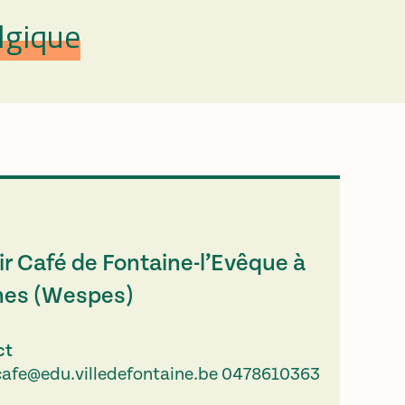
lgique
r Café de Fontaine-l’Evêque à
nes (Wespes)
ct
cafe@edu.villedefontaine.be
0478610363