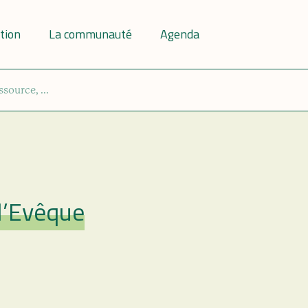
tion
La communauté
Agenda
l’Evêque