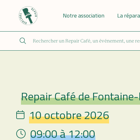
Notre association
La répara
Repair Café de Fontaine-
Repair Café
10 octobre 2026
Date
09:00 à 12:00
Hour