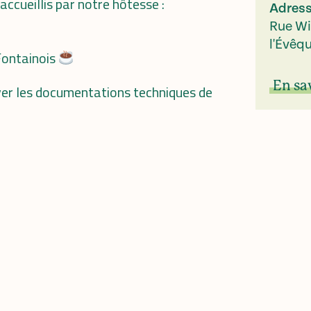
ccueillis par notre hôtesse :
Adres
Rue Wi
l'Évêq
Fontainois
En sa
er les documentations techniques de