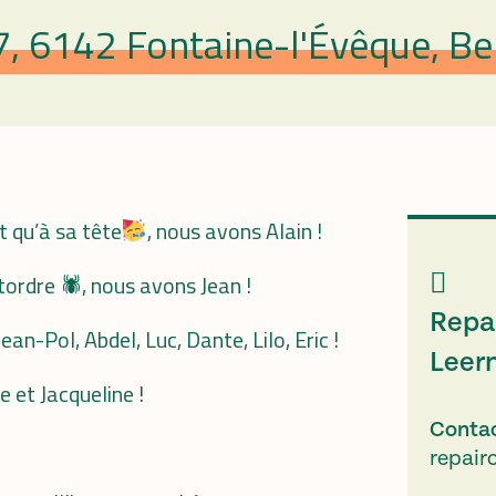
7, 6142 Fontaine-l'Évêque, Be
t qu’à sa tête
, nous avons Alain !
tordre 🕷, nous avons Jean !
Repai
an-Pol, Abdel, Luc, Dante, Lilo, Eric !
Leer
 et Jacqueline !
Conta
repair