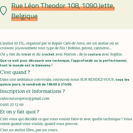
Rue Léon Theodor 108, 1090 Jette,
Lieu
Belgique
L’atelier ID FIL, organisé par le Repair Café de Jette, est un atelier où se
croisent joyeusement tout type de fils ! Bobine, pelote, cannette…
tricot
crochet
couture
On y fait du
et du
avec Marion ; de la
avec Sophie.
Que ce soit pour découvrir une technique, l’approfondir ou la perfectionner,
tout le monde est le bienvenu !
C’est quand ?
tous les
Dans une ambiance conviviale, retrouvez-nous SUR RENDEZ-VOUS,
quinze jours, le vendredi de 18h00 à 21h00.
Inscription et Informations ?
cafecouturejette@gmail.com
0495 25 12 69
Et on y fait quoi ?
C’est vous qui décidez ce que vous voulez faire et avec quelle technique ! Vous
venez quand vous voulez, quand vous pouvez.
C’est un atelier libre, pas un cours.