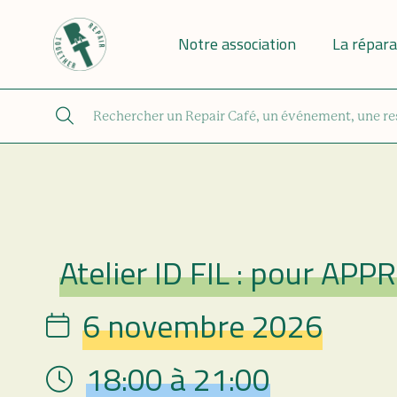
Notre association
La répara
Atelier ID FIL : pour 
Repair Café
6 novembre 2026
Date
18:00 à 21:00
Hour