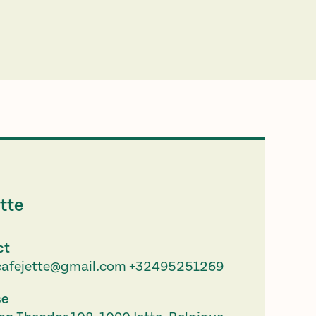
tte
ct
cafejette@gmail.com
+32495251269
se