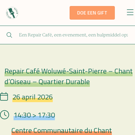
DOE EEN GIFT
Repair Café Woluwé-Saint-Pierre – Chant
Repair Café
d’Oiseau – Quartier Durable
26 april 2026
Date
14:30 > 17:30
Hour
Centre Communautaire du Chant