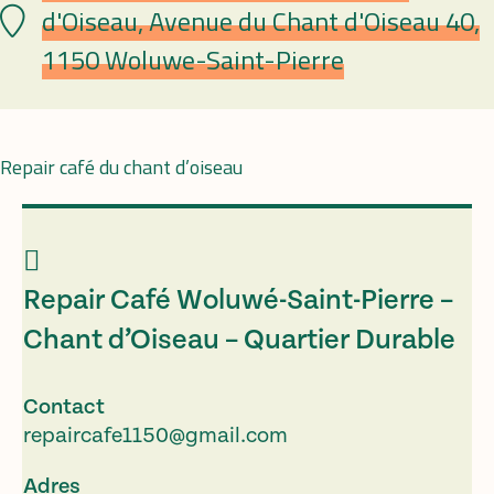
d'Oiseau, Avenue du Chant d'Oiseau 40,
Plaats
1150 Woluwe-Saint-Pierre
Repair café du chant d’oiseau
Repair Café Woluwé-Saint-Pierre –
Chant d’Oiseau – Quartier Durable
Contact
repaircafe1150@gmail.com
Adres