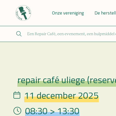
Onze vereniging
De herstel
repair café uliege (reser
Repair Café
11 december 2025
Date
08:30 > 13:30
Hour