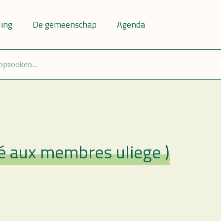
ling
De gemeenschap
Agenda
vé aux membres uliege )