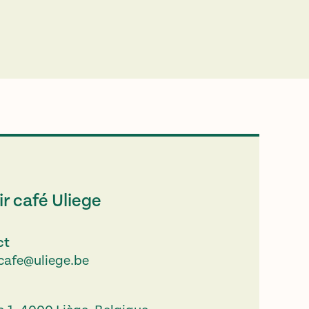
r café Uliege
ct
.cafe@uliege.be