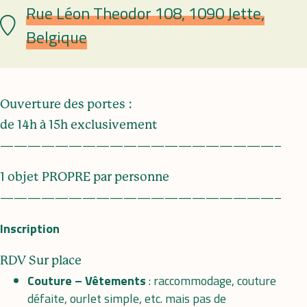
Rue Léon Theodor 108, 1090 Jette,
Plaats
Belgique
Ouverture des portes :
de 14h à 15h exclusivement
————————————————————–
1 objet PROPRE par personne
————————————————————–
Inscription
RDV Sur place
Couture – Vêtements
: raccommodage, couture
défaite, ourlet simple, etc. mais pas de