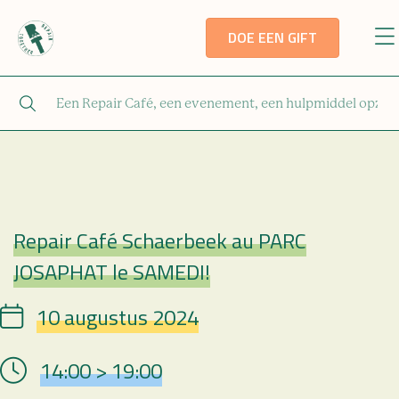
DOE EEN GIFT
Repair Café Schaerbeek au PARC
Repair Café
JOSAPHAT le SAMEDI!
10 augustus 2024
Date
14:00 > 19:00
Hour