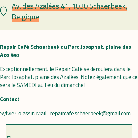
Av. des Azalées 41, 1030 Schaerbeek,
Plaats
Belgique
Repair Café Schaerbeek au
Parc Josaphat, plaine des
Azalées
Exceptionnellement, le Repair Café se déroulera dans le
Parc Josaphat,
plaine des Azalées
. Notez également que ce
sera le SAMEDI au lieu du dimanche!
Contact
Sylvie Colassin Mail :
repaircafe.schaerbeek@gmail.com