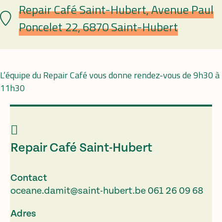
Repair Café Saint-Hubert, Avenue Paul
Plaats
Poncelet 22, 6870 Saint-Hubert
L’équipe du Repair Café vous donne rendez-vous de 9h30 à
11h30
Repair Café Saint-Hubert
Contact
oceane.damit@saint-hubert.be
061 26 09 68
Adres