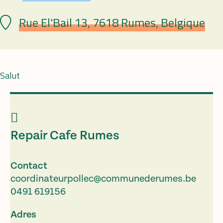
Rue El'Bail 13, 7618 Rumes, Belgique
Plaats
Salut
Repair Cafe Rumes
Contact
coordinateurpollec@communederumes.be
0491 619156
Adres