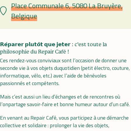
Place Communale 6, 5080 La Bruyère,
Plaats
Belgique
𝗥𝗲́𝗽𝗮𝗿𝗲𝗿 𝗽𝗹𝘂𝘁𝗼̂𝘁 𝗾𝘂𝗲 𝗷𝗲𝘁𝗲𝗿 : c’est toute la
philosophie du Repair Café !
Ces rendez-vous conviviaux sont l’occasion de donner une
seconde vie à vos objets duquotidien (petit électro, couture,
informatique, vélo, etc.) avec l’aide de bénévoles
passionnés et compétents.
Mais c’est aussi un lieu d’échanges et de rencontres où
l’onpartage savoir-faire et bonne humeur autour d’un café.
En venant au Repair Café, vous participez à une démarche
collective et solidaire : prolonger la vie des objets,