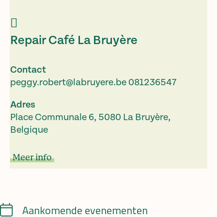
Repair Café La Bruyère
Contact
peggy.robert@labruyere.be
081236547
Adres
Place Communale 6, 5080 La Bruyère,
Belgique
Meer info
Calendar
Aankomende evenementen