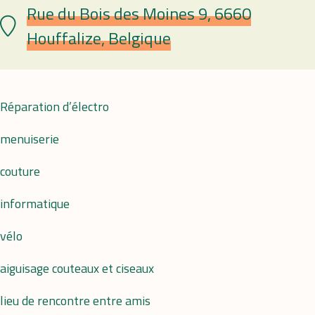
Rue du Bois des Moines 9, 6660
Plaats
Houffalize, Belgique
Réparation d’électro
menuiserie
couture
informatique
vélo
aiguisage couteaux et ciseaux
lieu de rencontre entre amis