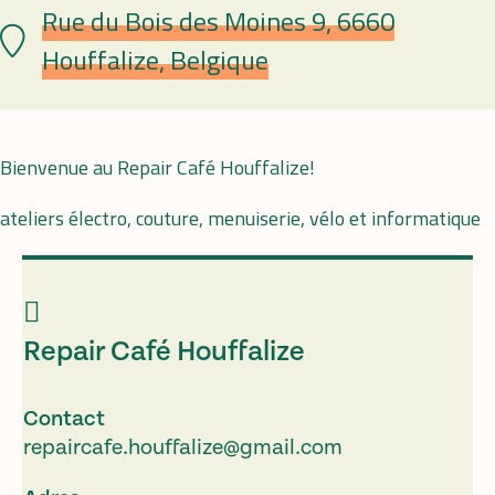
Rue du Bois des Moines 9, 6660
Plaats
Houffalize, Belgique
Bienvenue au Repair Café Houffalize!
ateliers électro, couture, menuiserie, vélo et informatique
Repair Café Houffalize
Contact
repaircafe.houffalize@gmail.com