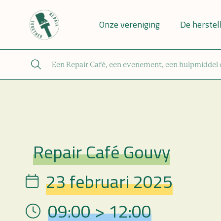
Onze vereniging
De herstel
Repair Café Gouvy
Repair Café
23 februari 2025
Date
09:00 > 12:00
Hour