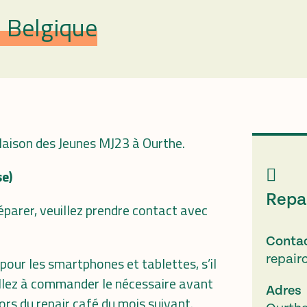
 Belgique
Maison des Jeunes MJ23 à Ourthe.
se)
Repa
parer, veuillez prendre contact avec
Conta
repair
our les smartphones et tablettes, s’il
illez à commander le nécessaire avant
Adres
ors du repair café du mois suivant.