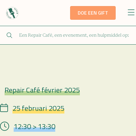
DOE EEN GIFT
Repair Café février 2025
Repair Café
25 februari 2025
Date
12:30 > 13:30
Hour