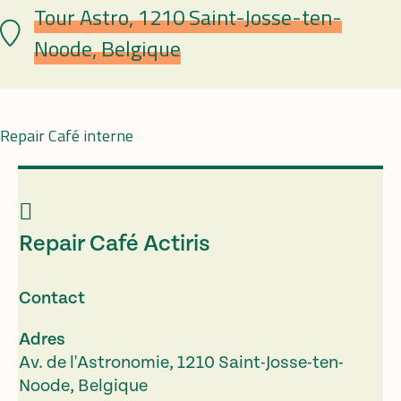
Tour Astro, 1210 Saint-Josse-ten-
Plaats
Noode, Belgique
Repair Café interne
Repair Café Actiris
Contact
Adres
Av. de l'Astronomie, 1210 Saint-Josse-ten-
Noode, Belgique