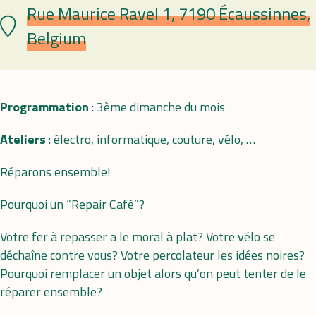
Rue Maurice Ravel 1, 7190 Écaussinnes,
Plaats
Belgium
Programmation
: 3ème dimanche du mois
Ateliers
: électro, informatique, couture, vélo, …
Réparons ensemble!
Pourquoi un “Repair Café”?
Votre fer à repasser a le moral à plat? Votre vélo se
déchaîne contre vous? Votre percolateur les idées noires?
Pourquoi remplacer un objet alors qu’on peut tenter de le
réparer ensemble?