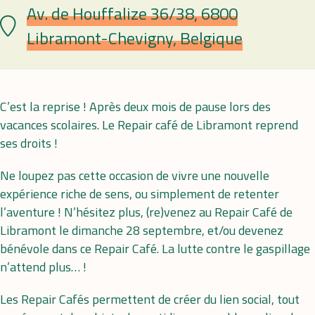
Av. de Houffalize 36/38, 6800
Plaats
Libramont-Chevigny, Belgique
C’est la reprise ! Après deux mois de pause lors des
vacances scolaires. Le Repair café de Libramont reprend
ses droits !
Ne loupez pas cette occasion de vivre une nouvelle
expérience riche de sens, ou simplement de retenter
l’aventure ! N’hésitez plus, (re)venez au Repair Café de
Libramont le dimanche 28 septembre, et/ou devenez
bénévole dans ce Repair Café. La lutte contre le gaspillage
n’attend plus… !
Les Repair Cafés permettent de créer du lien social, tout