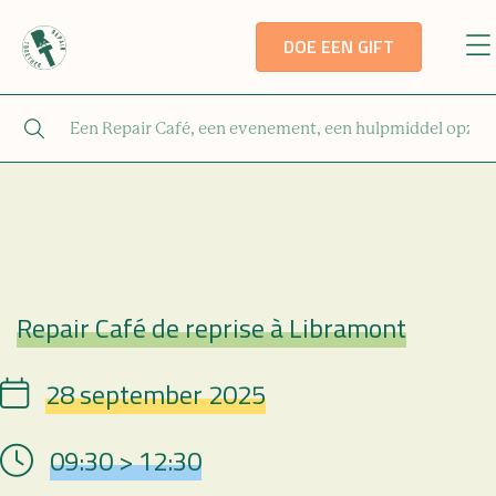
DOE EEN GIFT
Repair Café de reprise à Libramont
Repair Café
28 september 2025
Date
09:30 > 12:30
Hour