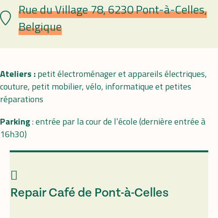
Rue du Village 78, 6230 Pont-à-Celles,
Plaats
Belgique
Ateliers :
petit électroménager et appareils électriques,
couture, petit mobilier, vélo, informatique et petites
réparations
Parking
: entrée par la cour de l’école (dernière entrée à
16h30)
Repair Café de Pont-à-Celles