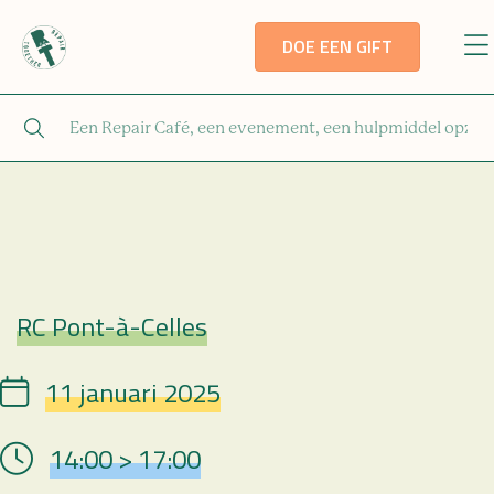
DOE EEN GIFT
RC Pont-à-Celles
Repair Café
11 januari 2025
Date
14:00 > 17:00
Hour