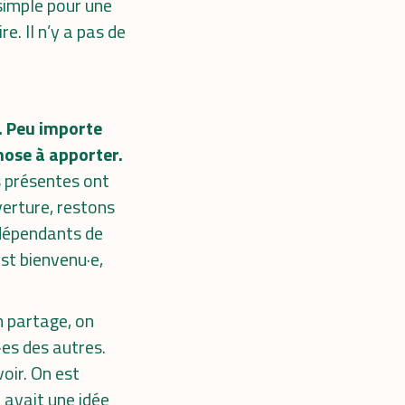
 simple pour une
. Il n’y a pas de
. Peu importe
hose à apporter.
s présentes ont
verture, restons
ndépendants de
st bienvenu·e,
n partage, on
·es des autres.
oir. On est
 avait une idée