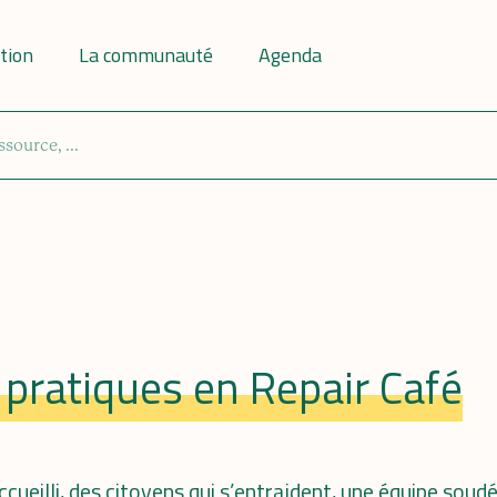
tion
La communauté
Agenda
pratiques en Repair Café
accueilli, des citoyens qui s’entraident, une équipe soud