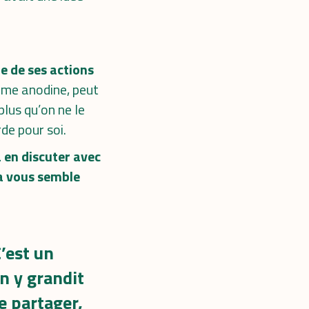
le de ses actions
me anodine, peut
lus qu’on ne le
rde pour soi.
 en discuter avec
la vous semble
C’est un
n y grandit
e partager,