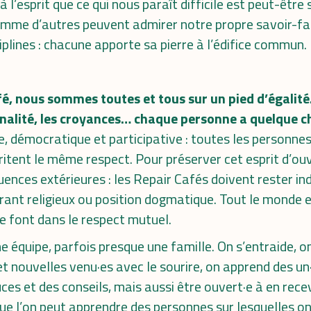
 l’esprit que ce qui nous paraît difficile est peut-être
mme d’autres peuvent admirer notre propre savoir-faire
ciplines : chacune apporte sa pierre à l’édifice commun.
fé, nous sommes toutes et tous sur un pied d’égalité
tionalité, les croyances… chaque personne a quelque c
ve, démocratique et participative : toutes les personne
itent le même respect. Pour préserver cet esprit d’ou
luences extérieures : les Repair Cafés doivent rester i
urant religieux ou position dogmatique. Tout le monde e
e font dans le respect mutuel.
e équipe, parfois presque une famille. On s’entraide, o
et nouvelles venu·es avec le sourire, on apprend des un
es et des conseils, mais aussi être ouvert·e à en recev
que l’on peut apprendre des personnes sur lesquelles on