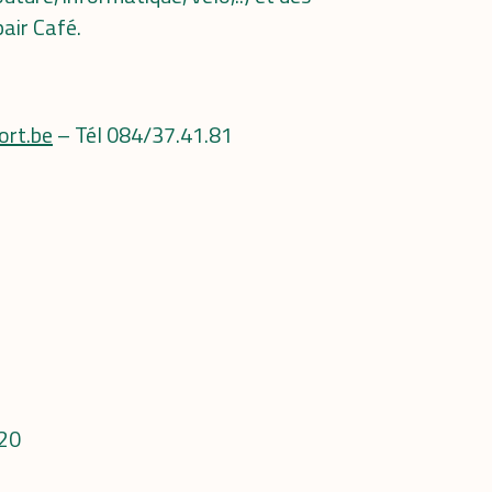
pair Café.
ort.be
– Tél 084/37.41.81
020