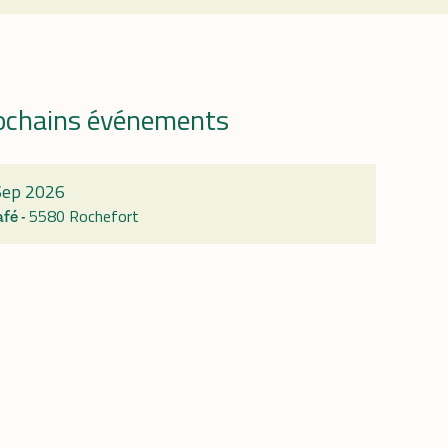
ochains événements
r
Sep 2026
5580 Rochefort
afé -