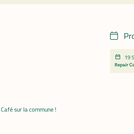
Pr
Calendrie
19 
Repair C
r Café sur la commune !