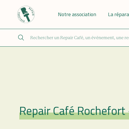
Notre association
La répara
Repair Café Rochefort
Repair Café