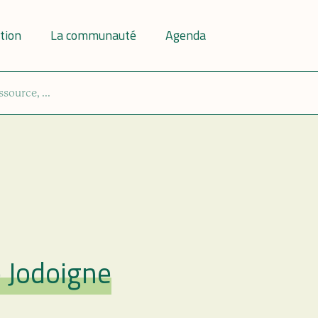
tion
La communauté
Agenda
e Jodoigne