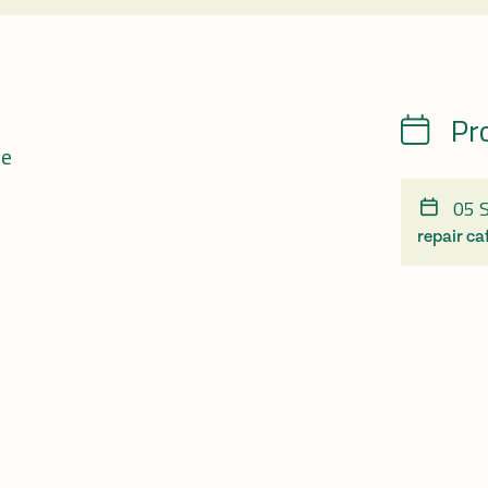
Pr
Calendrie
ue
05 
repair ca