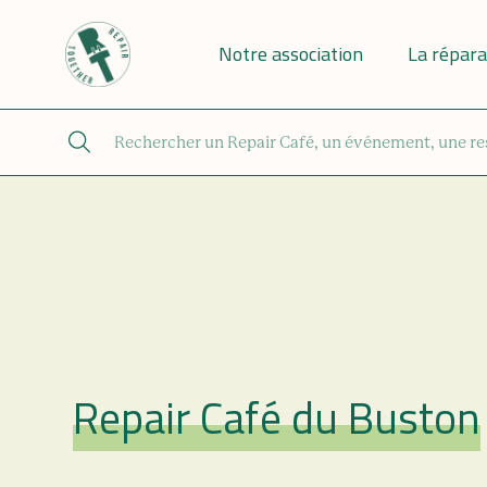
Notre association
La répara
Repair Café du Buston
Repair Café