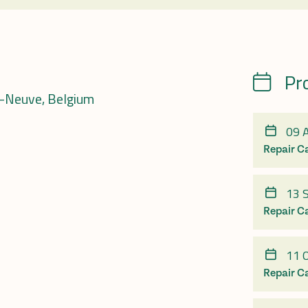
Pr
Calendrie
a-Neuve, Belgium
09 
Repair C
13 
Repair C
11 
Repair C