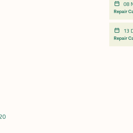
08 
Repair C
13 
Repair C
020