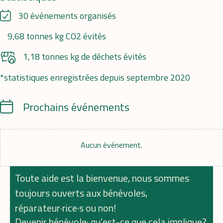
30 événements organisés
9,68 tonnes kg CO2 évités
1,18 tonnes kg de déchets évités
*statistiques enregistrées depuis septembre 2020
Calendrier
Prochains événements
Aucun événement.
Toute aide est la bienvenue, nous sommes
toujours ouverts aux bénévoles,
réparateur·rice·s ou non!
Devenir bénévole: qu'est-ce que cela implique?