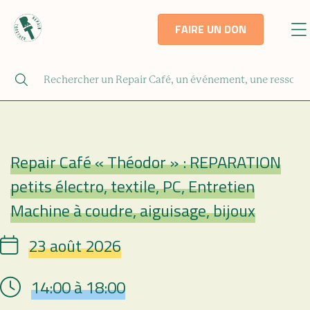
FAIRE UN DON
Repair Café « Théodor » : REPARATION
petits électro, textile, PC, Entretien
Repair Café
Machine à coudre, aiguisage, bijoux
23 août 2026
Date
14:00 à 18:00
Hour