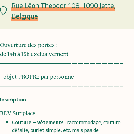
Rue Léon Theodor 108, 1090 Jette,
Lieu
Belgique
Ouverture des portes :
de 14h à 15h exclusivement
————————————————————–
1 objet PROPRE par personne
————————————————————–
Inscription
RDV Sur place
Couture – Vêtements
: raccommodage, couture
défaite, ourlet simple, etc. mais pas de