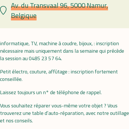
Av. du Transvaal 96, 5000 Namur,
Lieu
Belgique
informatique, TV, machine à coudre, bijoux, : inscription
nécessaire mais uniquement dans la semaine qui précède
la session au 0485 23 57 64.
Petit électro, couture, affûtage : inscription fortement
conseillée.
Laissez toujours un n° de téléphone de rappel.
Vous souhaitez réparer vous-même votre objet ? Vous
trouverez une table d’auto-réparation, avec notre outillage
et nos conseils.