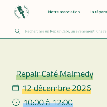
Notre association
La répara
Repair Café Malmedy
Repair Café
12 décembre 2026
Date
10:00 à 12:00
Hour