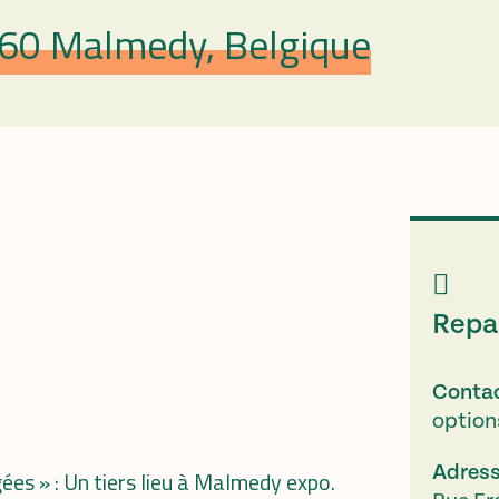
960 Malmedy, Belgique
Repa
Conta
optio
Adres
gées » : Un tiers lieu à Malmedy expo.