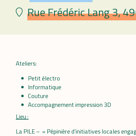
Rue Frédéric Lang 3, 4
Lieu
Ateliers:
Petit électro
Informatique
Couture
Accompagnement impression 3D
Lieu :
La PILE – « Pépinière d’initiatives locales enga