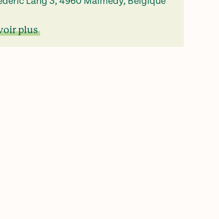
édéric Lang 3, 4960 Malmedy, Belgique
voir plus