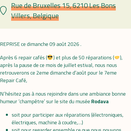
Rue de Bruxelles 15, 6210 Les Bons
Lieu
Villers, Belgique
REPRISE ce dimanche 09 août 2026 .
Après 6 repair cafés (
) et plus de 50 réparations (
),
après la pause de ce mois de juillet estival, nous nous
retrouverons ce 2eme dimanche d’août pour le 7eme
Repair Café,
N’hésitez pas à nous rejoindre dans une ambiance bonne
humeur ‘champêtre’ sur le site du musée
Rodava
soit pour participer aux réparations (électroniques,
électriques, machine à coudre,…)
soit pour regarder ensemble ce que nous pouvons