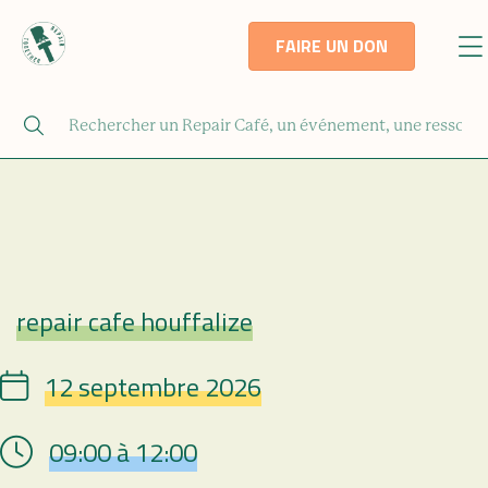
FAIRE UN DON
repair cafe houffalize
Repair Café
12 septembre 2026
Date
09:00 à 12:00
Hour