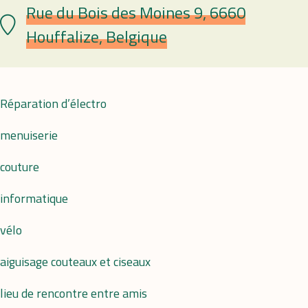
Rue du Bois des Moines 9, 6660
Lieu
Houffalize, Belgique
Réparation d’électro
menuiserie
couture
informatique
vélo
aiguisage couteaux et ciseaux
lieu de rencontre entre amis